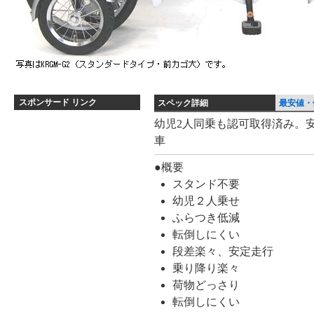
スポンサード リンク
スペック詳細
最安値・
ス
幼児2人同乗も認可取得済み。
車
ペ
ッ
●概要
ク
スタンド不要
詳
幼児２人乗せ
細
ふらつき低減
転倒しにくい
段差楽々、安定走行
乗り降り楽々
荷物どっさり
転倒しにくい