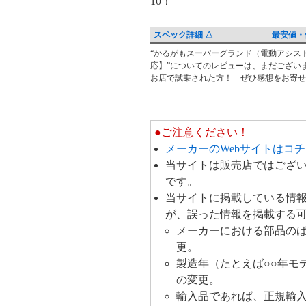
10！
安
値・
価
スペック詳細 △
最安値・
格
“かるがもスーパーグランド（電動アシスト付・前カ
レ
応】”についてのレビューは、まだござい
比
ビ
お店で試乗された方！ ぜひ感想をお寄せ
較
ュ
ー・
ク
●ご注意ください！
チ
メーカーのWebサイトはコ
コ
当サイトは販売店ではござ
ミ
です。
当サイトに掲載している情
が、誤った情報を掲載する
メーカーにおける部品の
更。
製造年（たとえば○○年モ
の変更。
輸入品であれば、正規輸