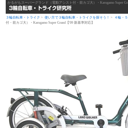
かるがもスーパーグランド（電動アシスト付・前カゴ大）・Karugamo Super G
３輪自転車・トライク
>
使い方で３輪自転車・トライクを探そう！
>
４輪・５
付・前カゴ大）・Karugamo Super Grand【'09 新基準対応】