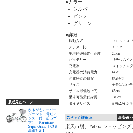
●カラー
シルバー
ピンク
グリーン
●詳細
駆動方式
フロントス
アシスト比
１：２
平坦路連続走行距離
25km
バッテリー
リチウムイオン
充電器
スイッチングレ
充電器の消費電力
64W
充電時間の目安
約2時間
サイズ
全長175.5×全
サドル最低地上高
65cm
乗車可能最低身長
140cm
最近見たページ
タイヤサイズ
前輪20イン
かるがもスーパー
グランド（電動ア
スペック詳細 △
最安値・
シスト付・前カゴ
大）・Karugamo
最
楽天市場、Yahoo!ショッピン
Super Grand【'09 新
基準対応】