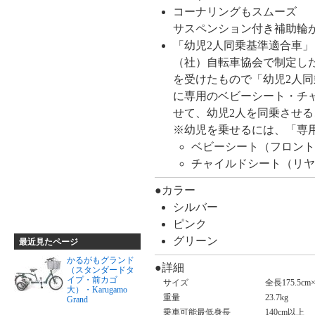
コーナリングもスムーズ
サスペンション付き補助輪
「幼児2人同乗基準適合車」
（社）自転車協会で制定し
を受けたもので「幼児2人
に専用のベビーシート・チ
せて、幼児2人を同乗させ
※幼児を乗せるには、「専
ベビーシート（フロント
チャイルドシート（リヤ
●カラー
シルバー
ピンク
グリーン
最近見たページ
かるがもグランド
●詳細
（スタンダードタ
イプ・前カゴ
サイズ
全長175.5cm
大）・Karugamo
重量
23.7kg
Grand
乗車可能最低身長
140cm以上