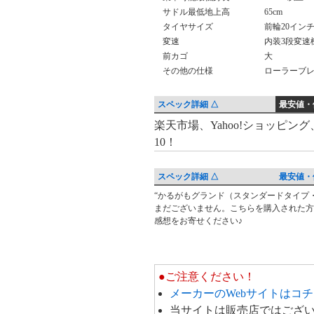
サドル最低地上高
65cm
タイヤサイズ
前輪20イン
変速
内装3段変速
前カゴ
大
その他の仕様
ローラーブ
スペック詳細 △
最安値・
最
楽天市場、Yahoo!ショッピン
10！
安
値・
価
スペック詳細 △
最安値・
格
“かるがもグランド（スタンダードタイプ・前カ
レ
まだございません。こちらを購入された方
比
ビ
感想をお寄せください♪
較
ュ
ー・
ク
●ご注意ください！
チ
メーカーのWebサイトはコ
コ
当サイトは販売店ではござ