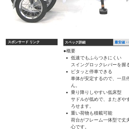
スポンサード リンク
スペック詳細
最安値・
ス
●概要
低速でもふらつきにくい
ペ
スイングロックレバーを握
ッ
ピタッと停車できる
ク
車体が安定するので、一旦
詳
ん。
細
乗り降りしやすい低床型
サドルが低めで、またぎや
ろせます。
重い荷物も積載可能
荷台がフレーム一体型で丈
心です。