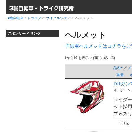
３輪自転車・トライク
>
サイクルウェア
> ヘルメット
ヘルメット
スポンサード リンク
子供用ヘルメットはコチラをご
1
から
10
を表示中 (商品の数:
13
)
品名+
／
メ
重量
DHガンマ
オージーケー
ライダ
ット採用
プ＆スリ
1.01kg