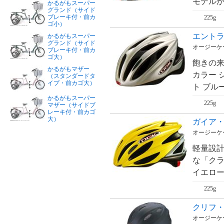
モデルが
かるがもスーパー
グランド（サイド
ブレーキ付・前カ
225g
ゴ小）
エントラ
かるがもスーパー
グランド（サイド
オージーケー
ブレーキ付・前カ
ゴ大）
飽きの来
かるがもマザー
カラー 
（スタンダードタ
イプ・前カゴ大）
ト ブルー
かるがもスーパー
225g
マザー（サイドブ
レーキ付・前カゴ
大）
ガイア・
オージーケー
軽量設計
な「クラ
イエロー 
225g
クリフ・Cl
オージーケー