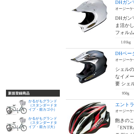
DHガンマ
オージーケー
DHガンマ
ま活かし
フォルム
1.01kg
DHベータ 
オージーケー
シェルの
なイメー
要 シェル
950g
新規登録商品
かるがもグランド
エントラ
（スタンダードタ
イプ・前カゴ小）
オージーケー
かるがもグランド
飽きの
（スタンダードタ
イプ・前カゴ大）
「ENT