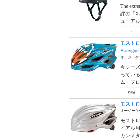
The ext
評の「X
ューアル
-
モストロ 
Bouygues
オージーケー
今シーズ
っている
ム・プロ
190g
モストロ 
オージーケー
モストロ
イアル用
ガンメタ