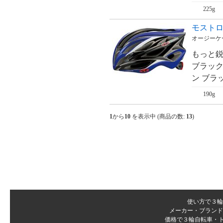
225g
モストロ 
オージーケー
もっと鋭
ブラック
ン ブラッ
190g
1
から
10
を表示中 (商品の数:
13
)
使い方で３輪
メーカー・ブランド
価格で３輪自転車・