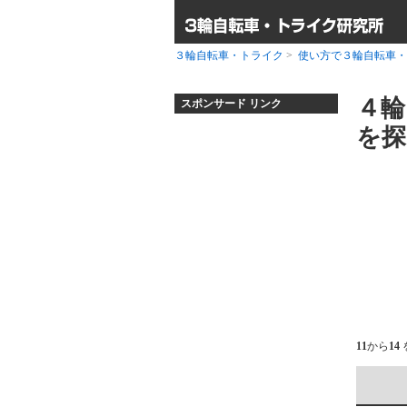
３輪自転車・トライク
>
使い方で３輪自転車・
４輪
スポンサード リンク
を探
11
から
14