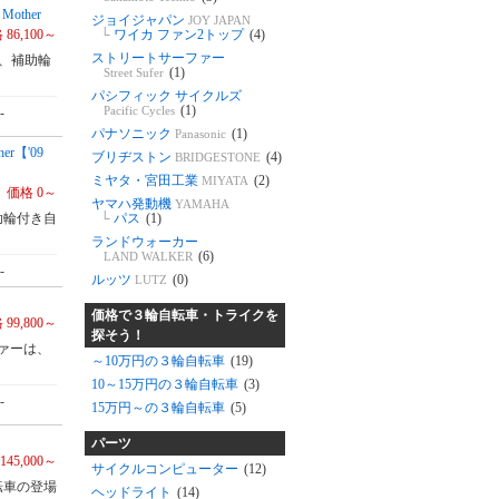
ther
ジョイジャパン
JOY JAPAN
└
ワイカ ファン2トップ
(4)
 86,100～
ストリートサーファー
と、補助輪
(1)
Street Sufer
パシフィック サイクルズ
(1)
Pacific Cycles
-
パナソニック
(1)
Panasonic
r【'09
ブリヂストン
(4)
BRIDGESTONE
ミヤタ・宮田工業
(2)
MIYATA
価格 0～
ヤマハ発動機
YAMAHA
└
パス
(1)
助輪付き自
ランドウォーカー
(6)
LAND WALKER
-
ルッツ
(0)
LUTZ
価格で３輪自転車・トライクを
 99,800～
探そう！
ァーは、
～10万円の３輪自転車
(19)
10～15万円の３輪自転車
(3)
-
15万円～の３輪自転車
(5)
パーツ
145,000～
サイクルコンピューター
(12)
転車の登場
ヘッドライト
(14)