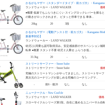
かるがもマザー（スタンダードタイプ・前カゴ大）・Karugamo Mo
ランドウォーカー・LAND WALKER
価格
●概要 低速でもふらつきにくい スイングロックレバーを握る
の動きがロックされます。 ピタッと停車できる 車体...
26kg
20
3段
なし
かるがもマザー（電動アシスト付・前カゴ大）・Karugamo Mothe
新基準対応】
ランドウォーカー・LAND WALKER
幼児2人同乗も認可取得済み。安定感抜群のサスペンション補
転車 ●概要 スタンド不要 幼児２人乗せ ふらつき低...
33.3kg
20
-
なし
ストリートサーファー・Street Sufer
ストリートサーファー・Street Sufer
価格
究極のストリートマシンがやってきました。ストリートサーフ
異次元のコーナリングが楽しめる究極のコーナリングマ...
-
前6・後20
なし
なし
ニュークークル・New Cool'cle
ランドウォーカー・LAND WALKER
価格 
スローサイクルシリーズ第1段。自在に進めるユニバーサル自