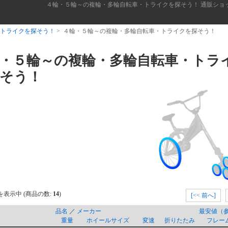
４輪・５輪～の複輪・多輪自転車・トライクを探そう！ 通販ショ
トライクを探そう！
> ４輪・５輪～の複輪・多輪自転車・トライクを探そう！
・５輪～の複輪・多輪自転車・トラ
そう！
を表示中 (商品の数:
14
)
[<< 前へ]
品名
／
メーカー
最安値（
重量
ホイールサイズ
変速
折りたたみ
フレー