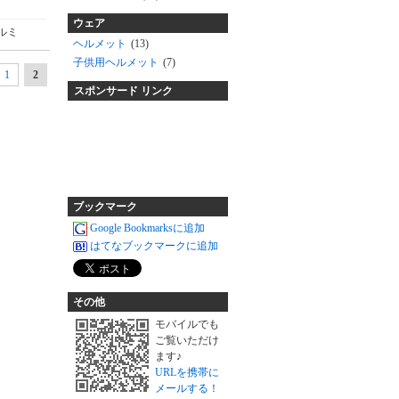
ウェア
ルミ
ヘルメット
(13)
子供用ヘルメット
(7)
1
2
スポンサード リンク
ブックマーク
Google Bookmarksに追加
はてなブックマークに追加
その他
モバイルでも
ご覧いただけ
ます♪
URLを携帯に
メールする！